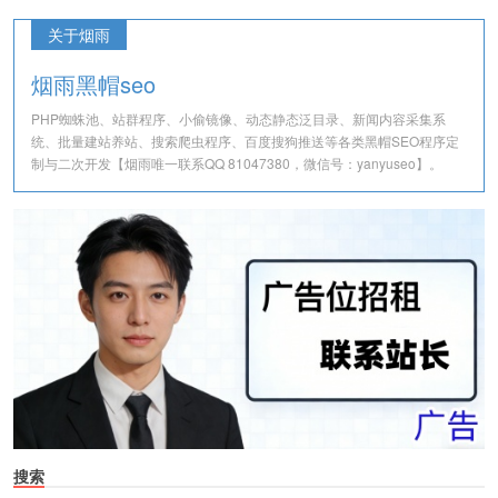
关于烟雨
烟雨黑帽seo
PHP蜘蛛池、站群程序、小偷镜像、动态静态泛目录、新闻内容采集系
统、批量建站养站、搜索爬虫程序、百度搜狗推送等各类黑帽SEO程序定
制与二次开发【烟雨唯一联系QQ 81047380，微信号：yanyuseo】。
搜索