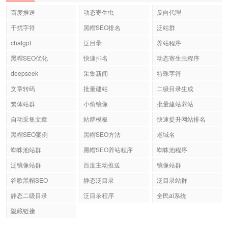
百度推送
动态寄生虫
反向代理
干扰字符
黑帽SEO排名
泛站群
chatgpt
泛目录
养站程序
黑帽SEO优化
快速排名
动态寄生虫程序
deepseek
采集新闻
特殊字符
文章转码
批量建站
二级目录生成
繁体站群
小偷镜像
批量建站养站
自动采集文章
站群模板
快速提升网站排名
黑帽SEO案例
黑帽SEO方法
老域名
蜘蛛池站群
黑帽SEO养站程序
蜘蛛池程序
泛镜像站群
百度主动推送
镜像站群
谷歌黑帽SEO
静态泛目录
泛目录站群
静态二级目录
泛目录程序
全民ai系统
隐藏链接