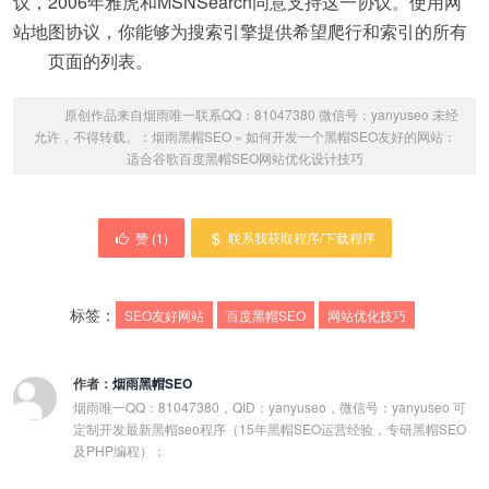
议，2006年雅虎和MSNSearch同意支持这一协议。使用网
站地图协议，你能够为搜索引擎提供希望爬行和索引的所有
页面的列表。
原创作品来自烟雨唯一联系QQ：81047380 微信号：yanyuseo 未经
允许，不得转载。：
烟雨黑帽SEO
»
如何开发一个黑帽SEO友好的网站：
适合谷歌百度黑帽SEO网站优化设计技巧
赞 (
1
)
联系我获取程序/下载程序
标签：
SEO友好网站
百度黑帽SEO
网站优化技巧
作者：
烟雨黑帽SEO
烟雨唯一QQ：81047380，QID：yanyuseo，微信号：yanyuseo 可
定制开发最新黑帽seo程序（15年黑帽SEO运营经验，专研黑帽SEO
及PHP编程）；