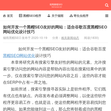
首页
黑帽SEO程序
关于烟雨
寄生虫程序
泛目录程序
蜘蛛池站群
小偷镜像程序
如何开发一个黑帽SEO友好的网站：适合谷歌百度黑帽SEO
网站优化设计技巧
批量养站程序
百度搜狗推送
网站域名快照
烟雨黑帽SEO 发布于 2020-10-19
分类：
相关新闻动态
阅读(1830)
烟雨黑帽SEO
相关新闻动态
如何开发一个黑帽SEO友好的网站：适合谷歌百度
黑帽SEO网站优化
设计技巧
本章将研究具有搜索引擎友好性的网站的元素。允许搜
索引擎访问您的网站内容是帮助内容出现在搜索结果中的第
一步。仅在搜索引擎访问您的网站内容之后，这些内容才能
在SERP中占有一席之地。
如前所述，搜索引擎搜寻器实际上是软件程序。它们既
有优点也有缺点。内容发布者必须调整网站，以使这些软件
程序更容易工作，也就是说，使这些爬网程序更容易找到您
的网站。如果您能做到这一点，那么您将朝着成功的黑帽