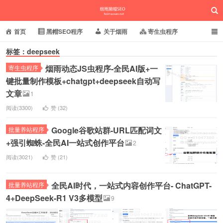
首页
黑帽SEO程序
关于烟雨
寄生虫程序
标签：deepseek
泛目录程序
蜘蛛池站群
小偷镜像程序
烟雨动态JS虫程序-全民AI版+一
寄生虫程序
批量养站程序
百度搜狗推送
网站域名快照
烟雨黑帽SEO
键批量制作模板+chatgpt+deepseek自动写
文章
1
相关新闻动态
阅读(3300)
赞 (
32
)
Google谷歌站群-URL匹配词文
批量养站程序
+强引蜘蛛-全民AI一站式创作平台
2
阅读(3021)
赞 (
21
)
全民AI时代，一站式内容创作平台- ChatGPT-
批量养站程序
4+DeepSeek-R1 V3多模型
9