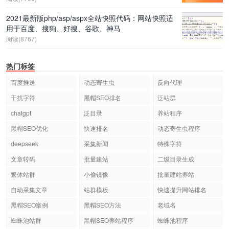
2021最新版php/asp/aspx全站快照代码：网站快照适
用于百度、搜狗、好搜、谷歌、神马
阅读(8767)
热门标签
百度推送
动态寄生虫
反向代理
干扰字符
黑帽SEO排名
泛站群
chatgpt
泛目录
养站程序
黑帽SEO优化
快速排名
动态寄生虫程序
deepseek
采集新闻
特殊字符
文章转码
批量建站
二级目录生成
繁体站群
小偷镜像
批量建站养站
自动采集文章
站群模板
快速提升网站排名
黑帽SEO案例
黑帽SEO方法
老域名
蜘蛛池站群
黑帽SEO养站程序
蜘蛛池程序