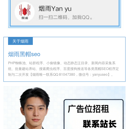
关于烟雨
烟雨黑帽seo
PHP蜘蛛池、站群程序、小偷镜像、动态静态泛目录、新闻内容采集系
统、批量建站养站、搜索爬虫程序、百度搜狗推送等各类黑帽SEO程序定
制与二次开发【烟雨唯一联系QQ 81047380，微信号：yanyuseo】。