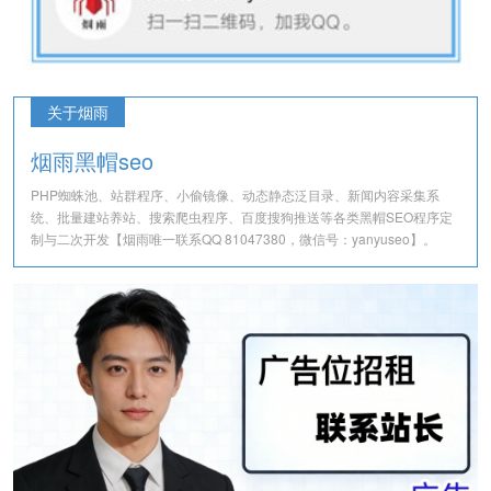
关于烟雨
烟雨黑帽seo
PHP蜘蛛池、站群程序、小偷镜像、动态静态泛目录、新闻内容采集系
统、批量建站养站、搜索爬虫程序、百度搜狗推送等各类黑帽SEO程序定
制与二次开发【烟雨唯一联系QQ 81047380，微信号：yanyuseo】。