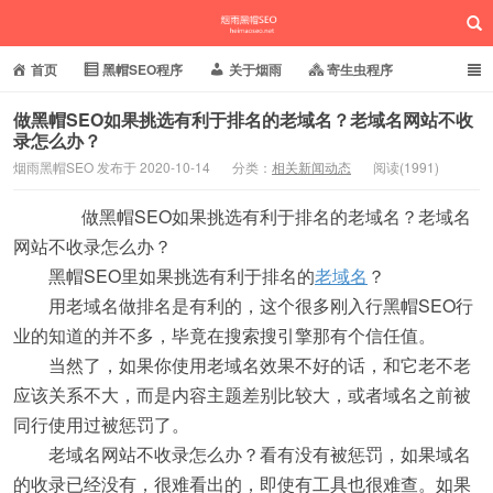
首页
黑帽SEO程序
关于烟雨
寄生虫程序
泛目录程序
蜘蛛池站群
小偷镜像程序
做黑帽SEO如果挑选有利于排名的老域名？老域名网站不收
录怎么办？
批量养站程序
百度搜狗推送
网站域名快照
烟雨黑帽SEO 发布于 2020-10-14
分类：
相关新闻动态
阅读(1991)
烟雨黑帽SEO
相关新闻动态
做黑帽SEO如果挑选有利于排名的老域名？老域名
网站不收录怎么办？
黑帽SEO里如果挑选有利于排名的
老域名
？
用老域名做排名是有利的，这个很多刚入行黑帽SEO行
业的知道的并不多，毕竟在搜索搜引擎那有个信任值。
当然了，如果你使用老域名效果不好的话，和它老不老
应该关系不大，而是内容主题差别比较大，或者域名之前被
同行使用过被惩罚了。
老域名网站不收录怎么办？看有没有被惩罚，如果域名
的收录已经没有，很难看出的，即使有工具也很难查。如果