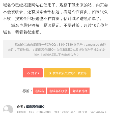
域名你已经搭建网站在使用了。观察下做出来的站，内页会
不会被收录。还有搜索全部标题，看是否在首页，如果很久
不收，搜索全部标题也不在首页，估计域名进黑名单了。
域名也最好够短、易读易记。不要过长，超过10几位的
域名，我看着都难受。
原创作品来自烟雨唯一联系QQ：81047380 微信号：yanyuseo 未经
允许，不得转载。：
烟雨黑帽SEO
»
做黑帽SEO如果挑选有利于排名的老
域名？老域名网站不收录怎么办？
赞 (
1
)
联系我获取程序/下载程序
标签：
老域名
老域名不收录
老域名选择
作者：
烟雨黑帽SEO
烟雨唯一QQ：81047380，QID：yanyuseo，微信号：yanyuseo 可