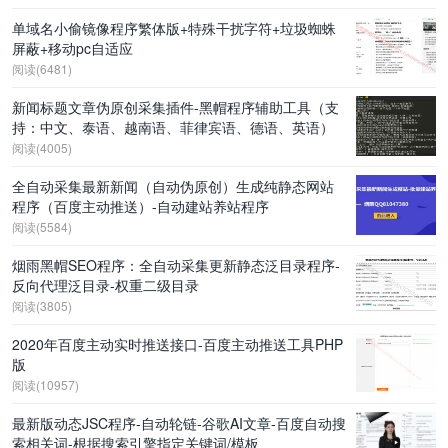
单域名小偷镜像程序繁体版+特殊干扰字符+垃圾蜘蛛
屏蔽+移动pc自适应
阅读(6481)
新闻标题文章伪原创采集插件-黑帽程序辅助工具（支
持：中文、泰语、越南语、菲律宾语、德语、英语）
阅读(4005)
全自动采集最新新闻（自动伪原创）生成纯静态网站
程序（百度主动推送）-自动建站养站程序
阅读(5584)
烟雨黑帽SEO程序：全自动采集更新静态泛目录程序-
反向代理泛目录-权重二级目录
阅读(3805)
2020年百度主动实时推送接口-百度主动推送工具PHP
版
阅读(10957)
最新版动态JSC程序-自动轮链-谷歌AI文章-百度自动搜
索相关词-根据搜索引擎指定关键词/模板