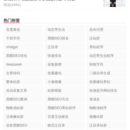
阅读(4464)
热门标签
百度推送
动态寄生虫
反向代理
干扰字符
黑帽SEO排名
泛站群
chatgpt
泛目录
养站程序
黑帽SEO优化
快速排名
动态寄生虫程序
deepseek
采集新闻
特殊字符
文章转码
批量建站
二级目录生成
繁体站群
小偷镜像
批量建站养站
自动采集文章
站群模板
快速提升网站排名
黑帽SEO案例
黑帽SEO方法
老域名
蜘蛛池站群
黑帽SEO养站程序
蜘蛛池程序
泛镜像站群
百度主动推送
镜像站群
谷歌黑帽SEO
静态泛目录
泛目录站群