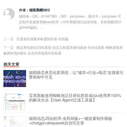
作者：
烟雨黑帽SEO
烟雨唯一QQ：81047380，QID：yanyuseo，微信号：yanyuseo 可
定制开发最新黑帽seo程序（15年黑帽SEO运营经验，专研黑帽SEO
及PHP编程）；
上一篇
百度相关搜索词标题制作器-在线版
下一篇
精品单站群站CMS系统-自定义标题关键词描述-全自动采集-蜘蛛抓取屏
蔽跳转用js地址-点击内页链接对应标题
相关文章
烟雨静态单页站群系统：让“城市+行业+电话”在搜索引
擎和AI中可见
宝塔面板使用蜘蛛池泛目录站群造成cpu使用率100%
的解决办法【User-Agent过滤工具篇】
烟雨动态JS虫程序-全民AI版+一键批量制作模板
+chatgpt+deepseek自动写文章