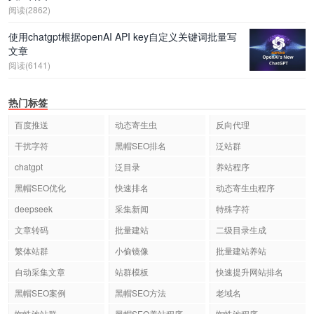
阅读(2862)
使用chatgpt根据openAI API key自定义关键词批量写
文章
阅读(6141)
热门标签
百度推送
动态寄生虫
反向代理
干扰字符
黑帽SEO排名
泛站群
chatgpt
泛目录
养站程序
黑帽SEO优化
快速排名
动态寄生虫程序
deepseek
采集新闻
特殊字符
文章转码
批量建站
二级目录生成
繁体站群
小偷镜像
批量建站养站
自动采集文章
站群模板
快速提升网站排名
黑帽SEO案例
黑帽SEO方法
老域名
蜘蛛池站群
黑帽SEO养站程序
蜘蛛池程序