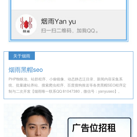
关于烟雨
烟雨黑帽seo
PHP蜘蛛池、站群程序、小偷镜像、动态静态泛目录、新闻内容采集系
统、批量建站养站、搜索爬虫程序、百度搜狗推送等各类黑帽SEO程序定
制与二次开发【烟雨唯一联系QQ 81047380，微信号：yanyuseo】。