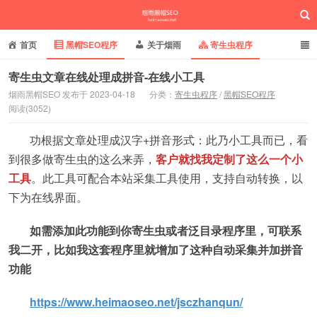
首页
黑帽SEO程序
关于烟雨
寄生虫程序
泛目录程序
蜘蛛池站群
小偷镜像程序
寄生虫文章在线处理成拼音-在线小工具
烟雨黑帽SEO 发布于 2023-04-18
分类：
寄生虫程序
/
黑帽SEO程序
批量养站程序
百度搜狗推送
网站域名快照
阅读(3052)
烟雨黑帽SEO
相关新闻动态
功根据文章处理成汉字+拼音形式：此乃小工具而已，看
到很多做寄生虫的这么来弄，
客户就找我定制了这么一个小
工具
。此工具可配合本站采集工具使用，支持自动转换，以
下为在线界面。
如需添加此功能到你寄生虫或者泛目录程序里，可联系
我二开，比如我这套程序里就增加了这种自动采集并加拼音
功能
https://www.heimaoseo.net/jsczhanqun/