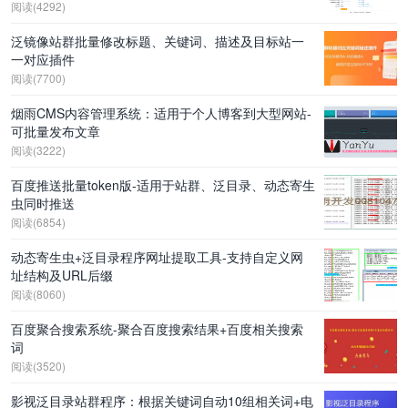
阅读(4292)
泛镜像站群批量修改标题、关键词、描述及目标站一
一对应插件
阅读(7700)
烟雨CMS内容管理系统：适用于个人博客到大型网站-
可批量发布文章
阅读(3222)
百度推送批量token版-适用于站群、泛目录、动态寄生
虫同时推送
阅读(6854)
动态寄生虫+泛目录程序网址提取工具-支持自定义网
址结构及URL后缀
阅读(8060)
百度聚合搜索系统-聚合百度搜索结果+百度相关搜索
词
阅读(3520)
影视泛目录站群程序：根据关键词自动10组相关词+电