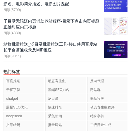
影名、电影简介描述、电影图片匹配
阅读(5799)
子目录无限泛内页辅助养站程序-目录下点击内页标题
正确对应内页标题
阅读(4330)
站群批量推送_泛目录批量推送工具-接口使用百度站
长平台普通收录及MIP推送
阅读(9011)
热门标签
百度推送
动态寄生虫
反向代理
干扰字符
黑帽SEO排名
泛站群
chatgpt
泛目录
养站程序
黑帽SEO优化
快速排名
动态寄生虫程序
deepseek
采集新闻
特殊字符
文章转码
批量建站
二级目录生成