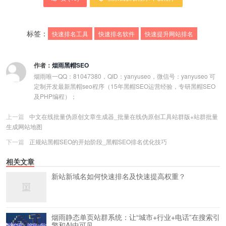
标签：
快速排名工具
快速排名软件
快速提升网站排名
作者：
烟雨黑帽SEO
烟雨唯一QQ：81047380，QID：yanyuseo，微信号：yanyuseo 可
定制开发最新黑帽seo程序（15年黑帽SEO运营经验，专研黑帽SEO
及PHP编程）；
上一篇
中文在线批量伪原创文章生成器_批量在线伪原创工具站群版+站群批量
生成网站地图
下一篇
正规站黑帽SEO的开始阶段_黑帽SEO排名优化技巧
相关文章
新站新域名如何快速排名及快速提高权重？
烟雨静态单页站群系统：让“城市+行业+电话”在搜索引
擎和AI中可见