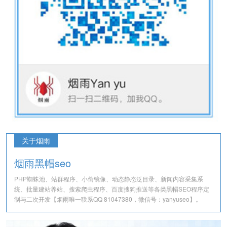
关于烟雨
烟雨黑帽seo
PHP蜘蛛池、站群程序、小偷镜像、动态静态泛目录、新闻内容采集系
统、批量建站养站、搜索爬虫程序、百度搜狗推送等各类黑帽SEO程序定
制与二次开发【烟雨唯一联系QQ 81047380，微信号：yanyuseo】。