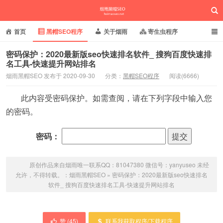
首页
黑帽SEO程序
关于烟雨
寄生虫程序
泛目录程序
蜘蛛池站群
小偷镜像程序
密码保护：2020最新版seo快速排名软件_ 搜狗百度快速排
名工具-快速提升网站排名
批量养站程序
百度搜狗推送
网站域名快照
烟雨黑帽SEO 发布于 2020-09-30
分类：
黑帽SEO程序
阅读(6666)
烟雨黑帽SEO
相关新闻动态
此内容受密码保护。如需查阅，请在下列字段中输入您
的密码。
密码：
原创作品来自烟雨唯一联系QQ：81047380 微信号：yanyuseo 未经
允许，不得转载。：
烟雨黑帽SEO
»
密码保护：2020最新版seo快速排名
软件_ 搜狗百度快速排名工具-快速提升网站排名
赞 (
45
)
联系我获取程序/下载程序