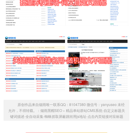
原创作品来自烟雨唯一联系QQ：81047380 微信号：yanyuseo 未经
允许，不得转载。：
烟雨黑帽SEO
»
精品单站群站CMS系统-自定义标题关
键词描述-全自动采集-蜘蛛抓取屏蔽跳转用js地址-点击内页链接对应标题