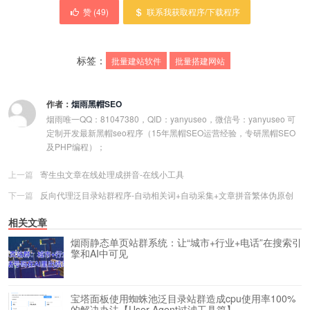
赞 (
49
)
联系我获取程序/下载程序
标签：
批量建站软件
批量搭建网站
作者：
烟雨黑帽SEO
烟雨唯一QQ：81047380，QID：yanyuseo，微信号：yanyuseo 可
定制开发最新黑帽seo程序（15年黑帽SEO运营经验，专研黑帽SEO
及PHP编程）；
上一篇
寄生虫文章在线处理成拼音-在线小工具
下一篇
反向代理泛目录站群程序-自动相关词+自动采集+文章拼音繁体伪原创
相关文章
烟雨静态单页站群系统：让“城市+行业+电话”在搜索引
擎和AI中可见
宝塔面板使用蜘蛛池泛目录站群造成cpu使用率100%
的解决办法【User-Agent过滤工具篇】