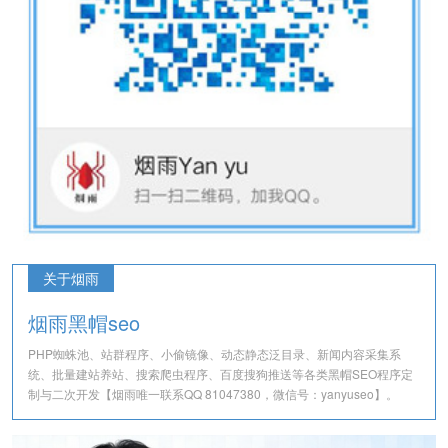
关于烟雨
烟雨黑帽seo
PHP蜘蛛池、站群程序、小偷镜像、动态静态泛目录、新闻内容采集系
统、批量建站养站、搜索爬虫程序、百度搜狗推送等各类黑帽SEO程序定
制与二次开发【烟雨唯一联系QQ 81047380，微信号：yanyuseo】。