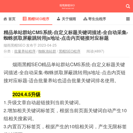
首页
黑帽SEO程序
关于烟雨
寄生虫程序
泛目录程序
蜘蛛池站群
小偷镜像程序
精品单站群站CMS系统-自定义标题关键词描述-全自动采集-
蜘蛛抓取屏蔽跳转用js地址-点击内页链接对应标题
批量养站程序
百度搜狗推送
网站域名快照
烟雨黑帽SEO 发布于 2023-04-25
烟雨黑帽SEO
分类：
批量养站程序
/
蜘蛛池站群
/
黑帽SEO程序
阅读(4897)
相关新闻动态
烟雨黑帽SEO精品单站群站CMS系统-自定义标题关键
词描述-全自动采集-蜘蛛抓取屏蔽跳转用js地址-点击内页链
接对应标题-适合批量养站也适合批量关键词排名使用。
2024.4.5升级
1.升级文章自动超链接到当前关键词。
2.增加相关关键词标签页，根据当前页面关键词自动产生10
组相关搜索词。
3.内置百万标签页，根据产生的10组相关词，产生无限标签