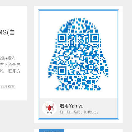
S(自
采集+发布
击右下角全屏
烟雨唯一联系方
/
百度权重