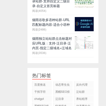
录站群-支持自定义二级目
录-自定义首页标题
阅读(4054)
烟雨谷歌多语种站群-URL
匹配标题内容-适合小语种
阅读(2486)
烟雨独立站站群点击标题对
应URL版：支持-泛目录-泛
内页-指定二级域名+泛域名
阅读(3536)
热门标签
百度推送
动态寄生虫
反向代理
干扰字符
黑帽SEO排
泛站群
名
chatgpt
泛目录
养站程序
黑帽SEO优
快速排名
动态寄生虫