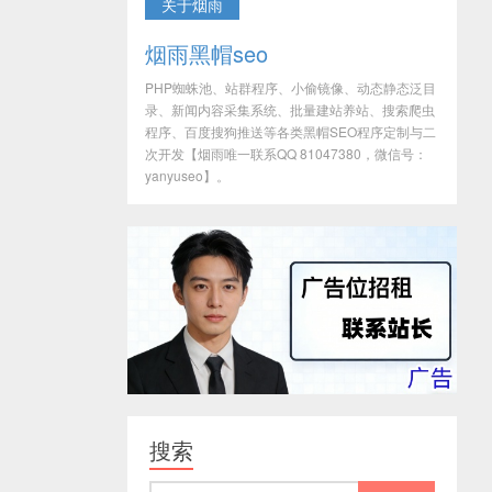
关于烟雨
烟雨黑帽seo
PHP蜘蛛池、站群程序、小偷镜像、动态静态泛目
录、新闻内容采集系统、批量建站养站、搜索爬虫
程序、百度搜狗推送等各类黑帽SEO程序定制与二
次开发【烟雨唯一联系QQ 81047380，微信号：
yanyuseo】。
搜索