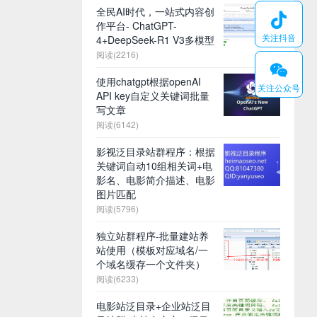
全民AI时代，一站式内容创

作平台- ChatGPT-
关注抖音
4+DeepSeek-R1 V3多模型
阅读(2216)
𐆄
使用chatgpt根据openAI
关注公众号
API key自定义关键词批量
写文章
阅读(6142)
影视泛目录站群程序：根据
关键词自动10组相关词+电
影名、电影简介描述、电影
图片匹配
阅读(5796)
独立站群程序-批量建站养
站使用（模板对应域名/一
个域名缓存一个文件夹）
阅读(6233)
电影站泛目录+企业站泛目