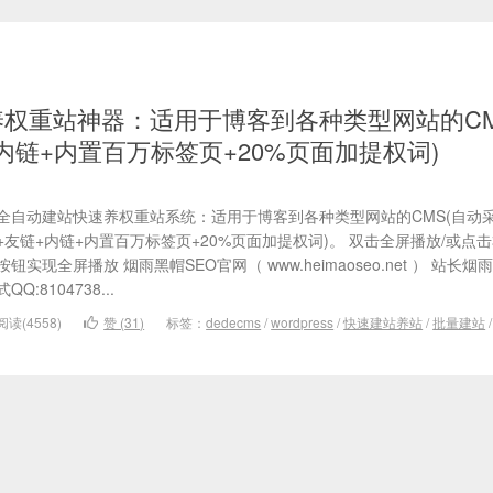
权重站神器：适用于博客到各种类型网站的CM
内链+内置百万标签页+20%页面加提权词)
全自动建站快速养权重站系统：适用于博客到各种类型网站的CMS(自动
+友链+内链+内置百万标签页+20%页面加提权词)。 双击全屏播放/或点
按钮实现全屏播放 烟雨黑帽SEO官网（ www.heimaoseo.net ） 站长
式QQ:8104738...
阅读(4558)
赞 (
31
)
标签：
dedecms
/
wordpress
/
快速建站养站
/
批量建站