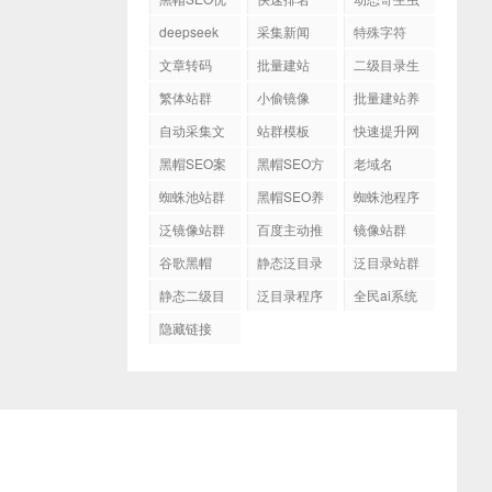
化
程序
deepseek
采集新闻
特殊字符
文章转码
批量建站
二级目录生
成
繁体站群
小偷镜像
批量建站养
站
自动采集文
站群模板
快速提升网
章
站排名
黑帽SEO案
黑帽SEO方
老域名
例
法
蜘蛛池站群
黑帽SEO养
蜘蛛池程序
站程序
泛镜像站群
百度主动推
镜像站群
送
谷歌黑帽
静态泛目录
泛目录站群
SEO
静态二级目
泛目录程序
全民ai系统
录
隐藏链接