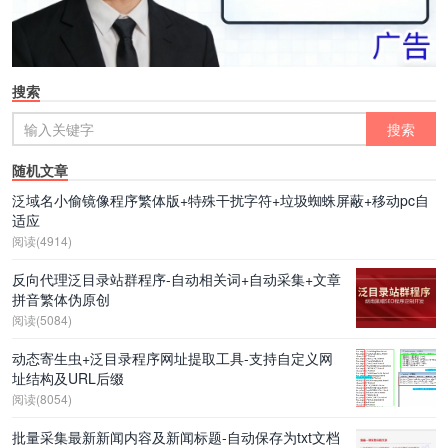
搜索
随机文章
泛域名小偷镜像程序繁体版+特殊干扰字符+垃圾蜘蛛屏蔽+移动pc自
适应
阅读(4914)
反向代理泛目录站群程序-自动相关词+自动采集+文章
拼音繁体伪原创
阅读(5084)
动态寄生虫+泛目录程序网址提取工具-支持自定义网
址结构及URL后缀
阅读(8054)
批量采集最新新闻内容及新闻标题-自动保存为txt文档