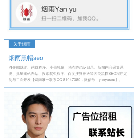
关于烟雨
烟雨黑帽seo
PHP蜘蛛池、站群程序、小偷镜像、动态静态泛目录、新闻内容采集系
统、批量建站养站、搜索爬虫程序、百度搜狗推送等各类黑帽SEO程序定
制与二次开发【烟雨唯一联系QQ 81047380，微信号：yanyuseo】。