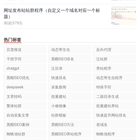
网址发布站站群程序（自定义一个域名对应一个标
题）
阅读(5793)
热门标签
百度推送
动态寄生虫
反向代理
干扰字符
黑帽SEO排名
泛站群
chatgpt
泛目录
养站程序
黑帽SEO优化
快速排名
动态寄生虫程序
deepseek
采集新闻
特殊字符
文章转码
批量建站
二级目录生成
繁体站群
小偷镜像
批量建站养站
自动采集文章
站群模板
快速提升网站排名
黑帽SEO案例
黑帽SEO方法
老域名
蜘蛛池站群
黑帽SEO养站程序
蜘蛛池程序