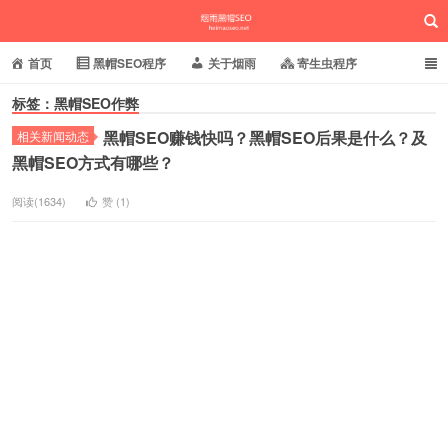
首页
黑帽SEO程序
关于烟雨
寄生虫程序
标签：黑帽SEO作弊
泛目录程序
蜘蛛池站群
小偷镜像程序
黑帽SEO赚钱快吗？黑帽SEO后果是什么？及
相关新闻动态
批量养站程序
百度搜狗推送
网站域名快照
烟雨黑帽SEO
黑帽SEO方式有哪些？
相关新闻动态
阅读(1634)
赞 (
1
)