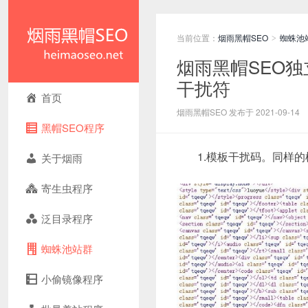
当前位置：
烟雨黑帽SEO
蜘蛛池
>
烟雨黑帽SEO
干扰符
首页
烟雨黑帽SEO 发布于 2021-09-14
黑帽SEO程序
1.模板干扰码。同样
关于烟雨
寄生虫程序
泛目录程序
蜘蛛池站群
小偷镜像程序