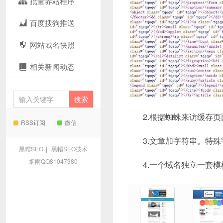
批量养站程序
百度搜狗推送
网站域名快照
相关新闻动态
2.根据蜘蛛来访缓存
RSS订阅
微信
3.文章加字符串。特
黑帽SEO
|
黑帽SEO技术
烟雨QQ81047380
4.一个域名独立一套