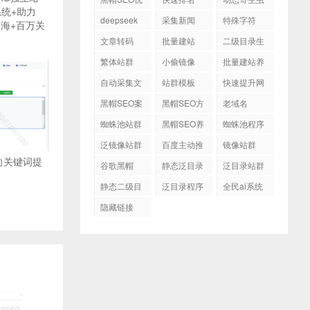
系统+助力
化
程序
deepseek
采集新闻
特殊字符
出海+百万关
文章转码
批量建站
二级目录生
成
繁体站群
小偷镜像
批量建站养
站
自动采集文
站群模板
快速提升网
章
站排名
黑帽SEO案
黑帽SEO方
老域名
例
法
蜘蛛池站群
黑帽SEO养
蜘蛛池程序
站程序
泛镜像站群
百度主动推
镜像站群
送
向关键词提
谷歌黑帽
静态泛目录
泛目录站群
SEO
静态二级目
泛目录程序
全民ai系统
录
隐藏链接