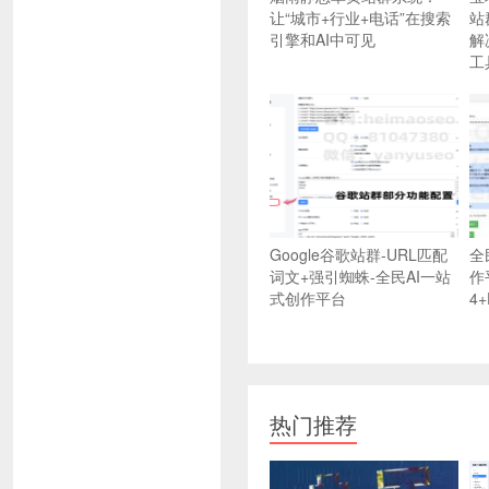
让“城市+行业+电话”在搜索
站
引擎和AI中可见
解
工
Google谷歌站群-URL匹配
全
词文+强引蜘蛛-全民AI一站
作平
式创作平台
4+
热门推荐