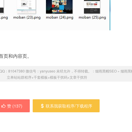
含首页和内容页。
：81047380 微信号：yanyuseo 未经允许，不得转载。：
烟雨黑帽SEO
»
烟雨黑
立单站站群程序+千套模板+模板干扰码+文章干扰符
赞 (
137
)
联系我获取程序/下载程序