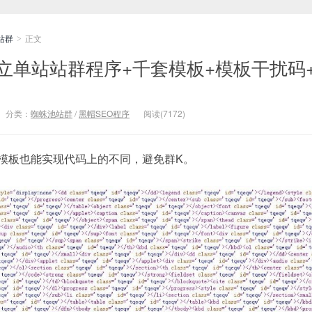
站群
正文
>
独立单站站群程序+千套模板+模板干扰码
分类：
蜘蛛池站群
/
黑帽SEO程序
阅读(7172)
的模板也能实现代码上的不同，避免群K。