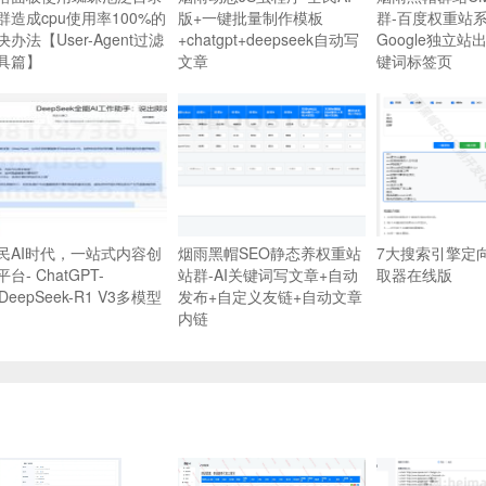
群造成cpu使用率100%的
版+一键批量制作模板
群-百度权重站
决办法【User-Agent过滤
+chatgpt+deepseek自动写
Google独立站
具篇】
文章
键词标签页
民AI时代，一站式内容创
烟雨黑帽SEO静态养权重站
7大搜索引擎定
台- ChatGPT-
站群-AI关键词写文章+自动
取器在线版
DeepSeek-R1 V3多模型
发布+自定义友链+自动文章
内链