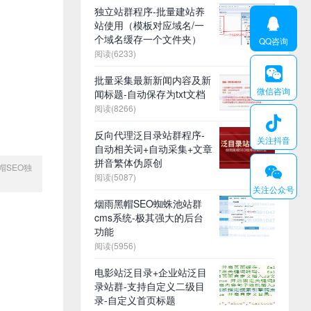
独立站群程序-批量建站养

站使用（模板对应域名/一
个域名缓存一个文件夹）
QQ咨询
阅读(6233)

批量采集最新新闻内容及新
微信咨询
闻标题-自动保存为txt文档
阅读(8266)

反向代理泛目录站群程序-
关注抖音
自动相关词+自动采集+文章
拼音繁体伪原创
帽SEO独
𐆄
阅读(5087)
关注公众号
烟雨黑帽SEO蜘蛛池站群
cms系统-极其强大的后台
功能
阅读(5956)
电影站泛目录+企业站泛目
录站群-支持自定义二级目
录-自定义首页标题