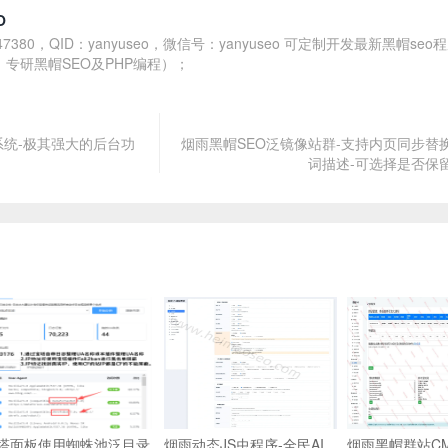
O
7380，QID：yanyuseo，微信号：yanyuseo 可定制开发最新黑帽seo
，专研黑帽SEO及PHP编程）；
系统-极其强大的后台功
烟雨黑帽SEO泛镜像站群-支持内页同步替
词描述-可选择是否保留
塔面板使用蜘蛛池泛目录
烟雨动态JS虫程序-全民AI
烟雨黑帽群站C