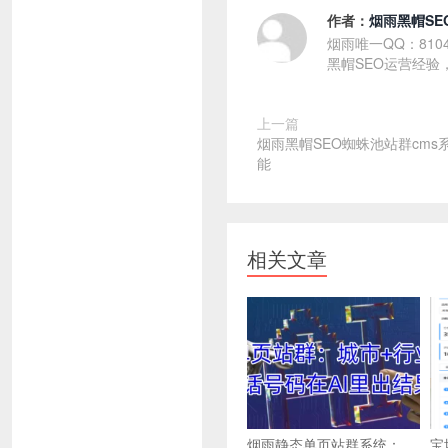
作者：
烟雨黑帽SE
烟雨唯一QQ：8104
黑帽SEO运营经验
上一篇
烟雨黑帽SEO蜘蛛池站群cms
能
相关文章
烟雨静态单页站群系统：
宝