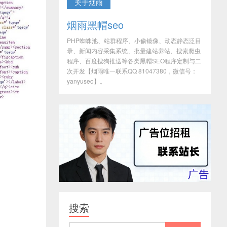
关于烟雨
烟雨黑帽seo
PHP蜘蛛池、站群程序、小偷镜像、动态静态泛目
录、新闻内容采集系统、批量建站养站、搜索爬虫
程序、百度搜狗推送等各类黑帽SEO程序定制与二
次开发【烟雨唯一联系QQ 81047380，微信号：
yanyuseo】。
搜索