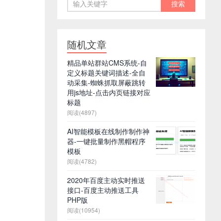
随机文章
精品单站群站CMS系统-自
定义标题关键词描述-全自
动采集-蜘蛛抓取屏蔽跳转
用js地址-点击内页链接对应
标题
阅读(4897)
AI智能模板在线制作制作神
器-一键批量制作黑帽程序
模板
阅读(4782)
2020年百度主动实时推送
接口-百度主动推送工具
PHP版
阅读(10954)