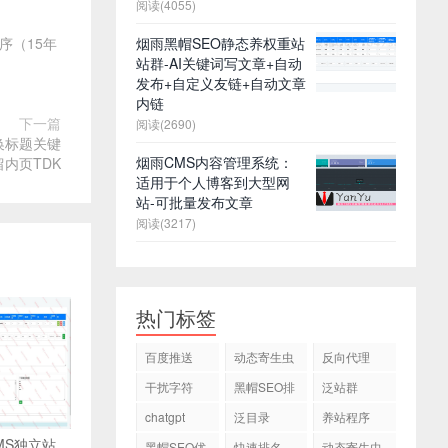
阅读(4055)
烟雨黑帽SEO静态养权重站
程序（15年
站群-AI关键词写文章+自动
发布+自定义友链+自动文章
内链
下一篇
阅读(2690)
换标题关键
烟雨CMS内容管理系统：
内页TDK
适用于个人博客到大型网
站-可批量发布文章
阅读(3217)
热门标签
百度推送
动态寄生虫
反向代理
干扰字符
黑帽SEO排
泛站群
名
chatgpt
泛目录
养站程序
MS独立站
黑帽SEO优
快速排名
动态寄生虫