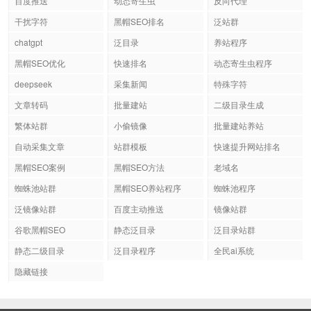
百度推送
动态寄生虫
反向代理
干扰字符
黑帽SEO排名
泛站群
chatgpt
泛目录
养站程序
黑帽SEO优化
快速排名
动态寄生虫程序
deepseek
采集新闻
特殊字符
文章转码
批量建站
二级目录生成
繁体站群
小偷镜像
批量建站养站
自动采集文章
站群模板
快速提升网站排名
黑帽SEO案例
黑帽SEO方法
老域名
蜘蛛池站群
黑帽SEO养站程序
蜘蛛池程序
泛镜像站群
百度主动推送
镜像站群
谷歌黑帽SEO
静态泛目录
泛目录站群
静态二级目录
泛目录程序
全民ai系统
隐藏链接