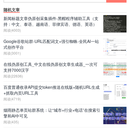
随机文章
新闻标题文章伪原创采集插件-黑帽程序辅助工具（支
持：中文、泰语、越南语、菲律宾语、德语、英语）
阅读(4003)
Google谷歌站群-URL匹配词文+强引蜘蛛-全民AI一站
式创作平台
阅读(3001)
在线伪原创工具_中文在线伪原创文章生成器_一次可
支持7000汉字
阅读(22636)
百度普通收录API提交token推送在线版+随机URL生成
+抓取内页URL工具
阅读(4719)
烟雨静态单页站群系统：让“城市+行业+电话”在搜索引
擎和AI中可见
阅读(435)