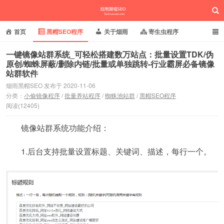
首页
黑帽SEO程序
关于烟雨
寄生虫程序
泛目录程序
蜘蛛池站群
小偷镜像程序
一键镜像站群系统_可轻松搭建数万站点：批量设置TDK/伪
原创/蜘蛛屏蔽/删除内链/批量或单独跳转-行业霸屏必备镜像
站群软件
批量养站程序
百度搜狗推送
网站域名快照
烟雨黑帽SEO
烟雨黑帽SEO 发布于 2020-11-06
相关新闻动态
分类：
小偷镜像程序
/
批量养站程序
/
蜘蛛池站群
/
黑帽SEO程序
阅读(12405)
镜像站群系统功能介绍：
1.后台支持批量设置标题、关键词、描述，每行一个。