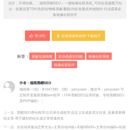
允许，不得转载。：
烟雨黑帽SEO
»
一键镜像站群系统_可轻松搭建数万站
点：批量设置TDK/伪原创/蜘蛛屏蔽/删除内链/批量或单独跳转-行业霸屏必
备镜像站群软件
赞 (
65
)
联系我获取程序/下载程序
标签：
屏蔽垃圾蜘蛛
自动伪原创功能
镜像站群系统
镜像站群软件
作者：
烟雨黑帽SEO
烟雨唯一QQ：81047380，QID：yanyuseo，微信号：yanyuseo 可
定制开发最新黑帽seo程序（15年黑帽SEO运营经验，专研黑帽SEO
及PHP编程）；
上一篇
黑帽SEO养站程序/泛目录生成程序:自定义生成多层次目录_批量更新网
站文章-用于建好的站生成文章快速排名
下一篇
全自动采集动态寄生虫+文章自动内链+关键词转码+文章自动编码+轮链