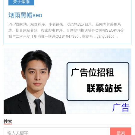
关于烟雨
烟雨黑帽seo
PHP蜘蛛池、站群程序、小偷镜像、动态静态泛目录、新闻内容采集系
统、批量建站养站、搜索爬虫程序、百度搜狗推送等各类黑帽SEO程序定
制与二次开发【烟雨唯一联系QQ 81047380，微信号：yanyuseo】。
搜索