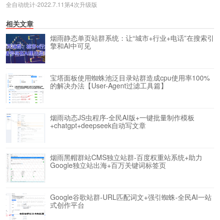
全自动统计-2022.7.11第4次升级版
相关文章
烟雨静态单页站群系统：让“城市+行业+电话”在搜索引
擎和AI中可见
宝塔面板使用蜘蛛池泛目录站群造成cpu使用率100%
的解决办法【User-Agent过滤工具篇】
烟雨动态JS虫程序-全民AI版+一键批量制作模板
+chatgpt+deepseek自动写文章
烟雨黑帽群站CMS独立站群-百度权重站系统+助力
Google独立站出海+百万关键词标签页
Google谷歌站群-URL匹配词文+强引蜘蛛-全民AI一站
式创作平台