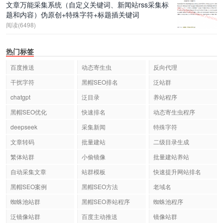
文章万能采集系统（自定义关键词、新闻站rss采集标
题和内容）伪原创+特殊字符+标题插关键词
阅读(6498)
热门标签
百度推送
动态寄生虫
反向代理
干扰字符
黑帽SEO排名
泛站群
chatgpt
泛目录
养站程序
黑帽SEO优化
快速排名
动态寄生虫程序
deepseek
采集新闻
特殊字符
文章转码
批量建站
二级目录生成
繁体站群
小偷镜像
批量建站养站
自动采集文章
站群模板
快速提升网站排名
黑帽SEO案例
黑帽SEO方法
老域名
蜘蛛池站群
黑帽SEO养站程序
蜘蛛池程序
泛镜像站群
百度主动推送
镜像站群