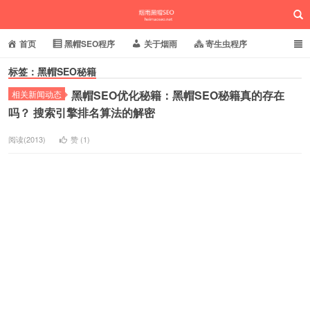
首页
黑帽SEO程序
关于烟雨
寄生虫程序
标签：黑帽SEO秘籍
泛目录程序
蜘蛛池站群
小偷镜像程序
黑帽SEO优化秘籍：黑帽SEO秘籍真的存在
相关新闻动态
批量养站程序
百度搜狗推送
网站域名快照
烟雨黑帽SEO
吗？ 搜索引擎排名算法的解密
相关新闻动态
阅读(2013)
赞 (
1
)