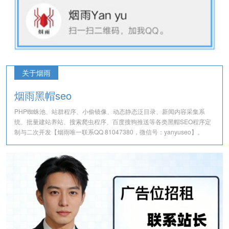
关于烟雨
烟雨黑帽seo
PHP蜘蛛池、站群程序、小偷镜像、动态静态泛目录、新闻内容采集系
统、批量建站养站、搜索爬虫程序、百度搜狗推送等各类黑帽SEO程序定
制与二次开发【烟雨唯一联系QQ 81047380，微信号：yanyuseo】。