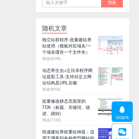
随机文章
独立站群程序-批量建站养
站使用（模板对应域名/一
个域名缓存一个文件夹）
阅读(6228)
动态寄生虫+泛目录程序网
址提取工具-支持自定义网
址结构及URL后缀
阅读(8054)
批量修改静态页面里的
TDK（标题、关键词、描

述、跳转)
QQ咨询
阅读(7109)

快速建站养权重站神器：适
用于博客到各种类型网站的