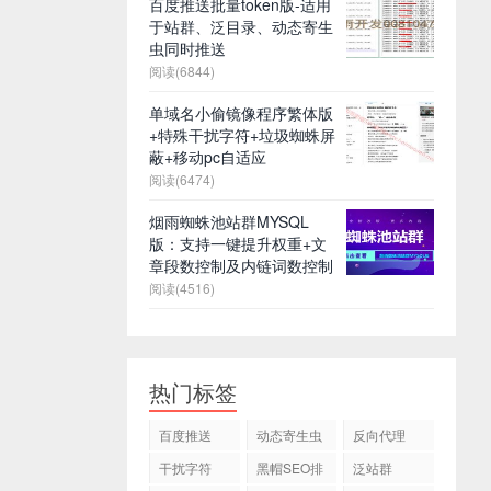
百度推送批量token版-适用
于站群、泛目录、动态寄生
虫同时推送
阅读(6844)
单域名小偷镜像程序繁体版
+特殊干扰字符+垃圾蜘蛛屏
蔽+移动pc自适应
阅读(6474)
烟雨蜘蛛池站群MYSQL
版：支持一键提升权重+文
章段数控制及内链词数控制
阅读(4516)
热门标签
百度推送
动态寄生虫
反向代理
干扰字符
黑帽SEO排
泛站群
名