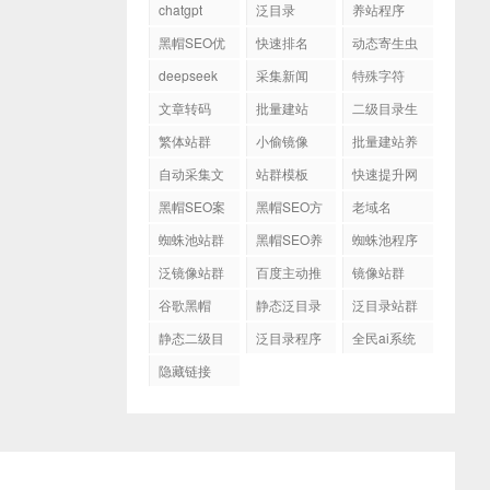
chatgpt
泛目录
养站程序
黑帽SEO优
快速排名
动态寄生虫
化
程序
deepseek
采集新闻
特殊字符
文章转码
批量建站
二级目录生
成
繁体站群
小偷镜像
批量建站养
站
自动采集文
站群模板
快速提升网
章
站排名
黑帽SEO案
黑帽SEO方
老域名
例
法
蜘蛛池站群
黑帽SEO养
蜘蛛池程序
站程序
泛镜像站群
百度主动推
镜像站群
送
谷歌黑帽
静态泛目录
泛目录站群
SEO
静态二级目
泛目录程序
全民ai系统
录
隐藏链接