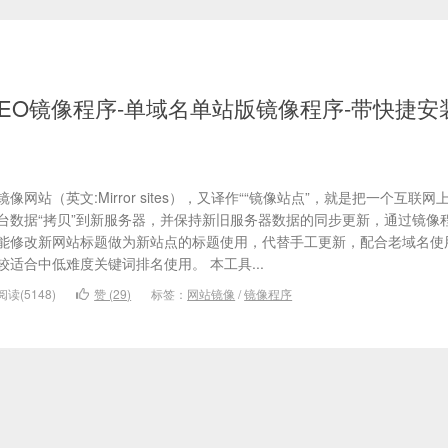
EO镜像程序-单域名单站版镜像程序-带快捷安
镜像网站（英文:Mirror sites），又译作““镜像站点”，就是把一个互联
台数据“拷贝”到新服务器，并保持新旧服务器数据的同步更新，通过镜像
能修改新网站标题做为新站点的标题使用，代替手工更新，配合老域名使
较适合中低难度关键词排名使用。 本工具...
阅读(5148)
赞 (
29
)
标签：
网站镜像
/
镜像程序