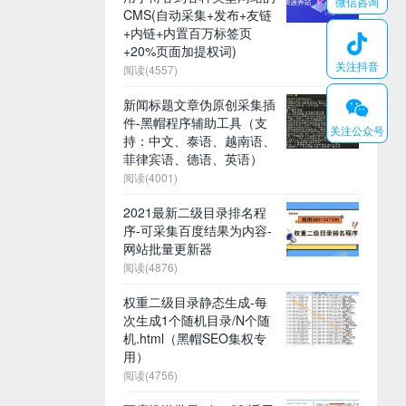
微信咨询
CMS(自动采集+发布+友链
+内链+内置百万标签页

+20%页面加提权词)
关注抖音
阅读(4557)
新闻标题文章伪原创采集插
𐆄
件-黑帽程序辅助工具（支
关注公众号
持：中文、泰语、越南语、
菲律宾语、德语、英语）
阅读(4001)
2021最新二级目录排名程
序-可采集百度结果为内容-
网站批量更新器
阅读(4876)
权重二级目录静态生成-每
次生成1个随机目录/N个随
机.html（黑帽SEO集权专
用）
阅读(4756)