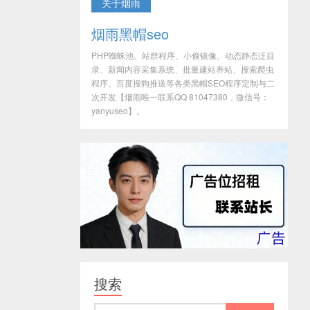
关于烟雨
烟雨黑帽seo
PHP蜘蛛池、站群程序、小偷镜像、动态静态泛目
录、新闻内容采集系统、批量建站养站、搜索爬虫
程序、百度搜狗推送等各类黑帽SEO程序定制与二
次开发【烟雨唯一联系QQ 81047380，微信号：
yanyuseo】。
搜索