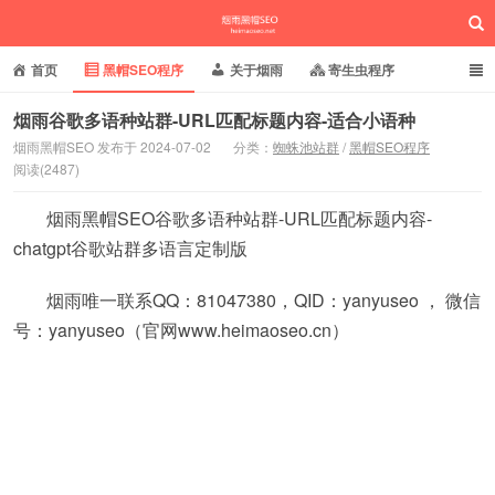
首页
黑帽SEO程序
关于烟雨
寄生虫程序
泛目录程序
蜘蛛池站群
小偷镜像程序
烟雨谷歌多语种站群-URL匹配标题内容-适合小语种
烟雨黑帽SEO 发布于 2024-07-02
分类：
蜘蛛池站群
/
黑帽SEO程序
批量养站程序
百度搜狗推送
网站域名快照
阅读(2487)
烟雨黑帽SEO
相关新闻动态
烟雨黑帽SEO谷歌多语种站群-URL匹配标题内容-
chatgpt谷歌站群多语言定制版
烟雨唯一联系QQ：81047380，QID：yanyuseo ， 微信
号：yanyuseo（官网www.heimaoseo.cn）