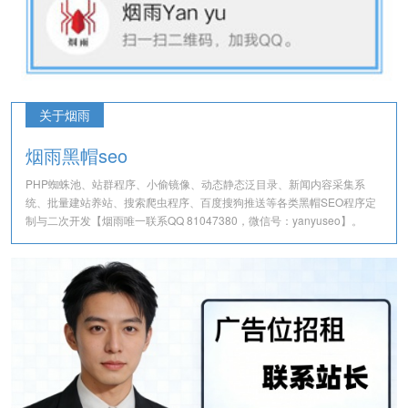
关于烟雨
烟雨黑帽seo
PHP蜘蛛池、站群程序、小偷镜像、动态静态泛目录、新闻内容采集系
统、批量建站养站、搜索爬虫程序、百度搜狗推送等各类黑帽SEO程序定
制与二次开发【烟雨唯一联系QQ 81047380，微信号：yanyuseo】。