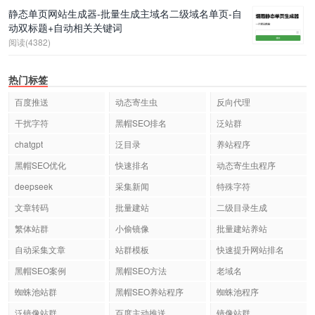
静态单页网站生成器-批量生成主域名二级域名单页-自
动双标题+自动相关关键词
阅读(4382)
热门标签
百度推送
动态寄生虫
反向代理
干扰字符
黑帽SEO排名
泛站群
chatgpt
泛目录
养站程序
黑帽SEO优化
快速排名
动态寄生虫程序
deepseek
采集新闻
特殊字符
文章转码
批量建站
二级目录生成
繁体站群
小偷镜像
批量建站养站
自动采集文章
站群模板
快速提升网站排名
黑帽SEO案例
黑帽SEO方法
老域名
蜘蛛池站群
黑帽SEO养站程序
蜘蛛池程序
泛镜像站群
百度主动推送
镜像站群