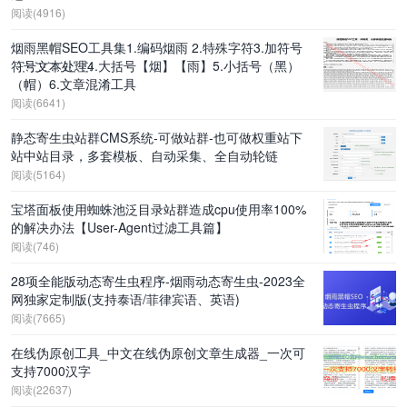
阅读(4916)
烟雨黑帽SEO工具集1.编码烟雨 2.特殊字符3.加符号
符҉号҉文҉本҉处҉理҉4.大括号【烟】【雨】5.小括号（黑）
（帽）6.文章混淆工具
阅读(6641)
静态寄生虫站群CMS系统-可做站群-也可做权重站下
站中站目录，多套模板、自动采集、全自动轮链
阅读(5164)
宝塔面板使用蜘蛛池泛目录站群造成cpu使用率100%
的解决办法【User-Agent过滤工具篇】
阅读(746)
28项全能版动态寄生虫程序-烟雨动态寄生虫-2023全
网独家定制版(支持泰语/菲律宾语、英语)
阅读(7665)
在线伪原创工具_中文在线伪原创文章生成器_一次可
支持7000汉字
阅读(22637)