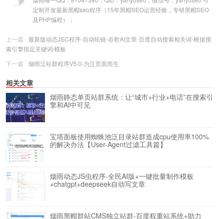
定制开发最新黑帽seo程序（15年黑帽SEO运营经验，专研黑帽SEO
及PHP编程）；
上一篇
最新版动态JSC程序-自动轮链-谷歌AI文章-百度自动搜索相关词-根据搜
索引擎指定关键词/模板
下一篇
烟雨泛站群程序V5.0-为泛页面而生
相关文章
烟雨静态单页站群系统：让“城市+行业+电话”在搜索引
擎和AI中可见
宝塔面板使用蜘蛛池泛目录站群造成cpu使用率100%
的解决办法【User-Agent过滤工具篇】
烟雨动态JS虫程序-全民AI版+一键批量制作模板
+chatgpt+deepseek自动写文章
烟雨黑帽群站CMS独立站群-百度权重站系统+助力