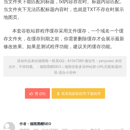
当文件夹下能匹配到标题，txt内容存在时。标题内容匹配。
当文件夹下无法匹配标题内容时，也就是TXT不存在时展示
地图页。
本套谷歌站群程序缓存采用文件缓存，一个域名一个缓
存文件夹，在缓存到期之前，你需要删除缓存才会展示最新
修改效果。如果是测试程序功能，建议关闭缓存功能。
原创作品来自烟雨唯一联系QQ：81047380 微信号：yanyuseo 未经
允许，不得转载。：
烟雨黑帽SEO
»
烟雨谷歌多语种站群-URL匹配标题内
容-适合小语种
赞 (
29
)
联系我获取程序/下载程序
作者：
烟雨黑帽SEO
烟雨唯一QQ：81047380，QID：yanyuseo，微信号：yanyuseo 可