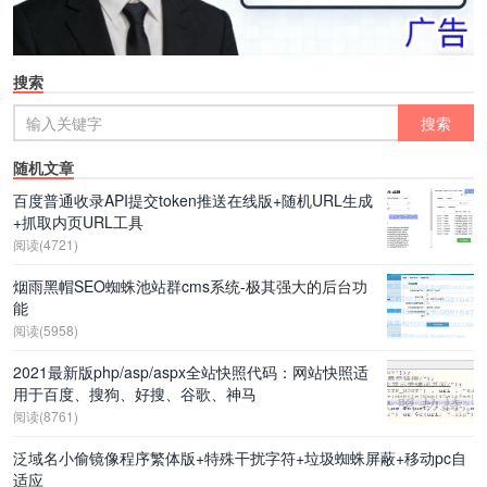
搜索
随机文章
百度普通收录API提交token推送在线版+随机URL生成
+抓取内页URL工具
阅读(4721)
烟雨黑帽SEO蜘蛛池站群cms系统-极其强大的后台功
能
阅读(5958)
2021最新版php/asp/aspx全站快照代码：网站快照适
用于百度、搜狗、好搜、谷歌、神马
阅读(8761)
泛域名小偷镜像程序繁体版+特殊干扰字符+垃圾蜘蛛屏蔽+移动pc自
适应