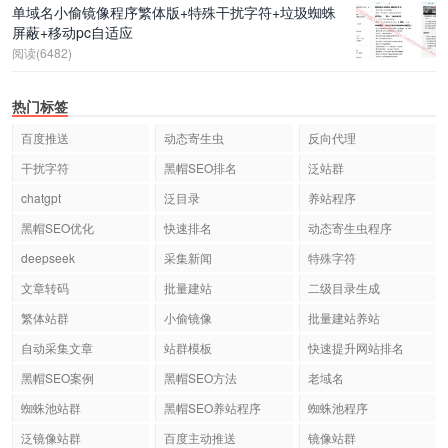
单域名小偷镜像程序繁体版+特殊干扰字符+垃圾蜘蛛
屏蔽+移动pc自适应
阅读(6482)
热门标签
百度推送
动态寄生虫
反向代理
干扰字符
黑帽SEO排名
泛站群
chatgpt
泛目录
养站程序
黑帽SEO优化
快速排名
动态寄生虫程序
deepseek
采集新闻
特殊字符
文章转码
批量建站
二级目录生成
繁体站群
小偷镜像
批量建站养站
自动采集文章
站群模板
快速提升网站排名
黑帽SEO案例
黑帽SEO方法
老域名
蜘蛛池站群
黑帽SEO养站程序
蜘蛛池程序
泛镜像站群
百度主动推送
镜像站群