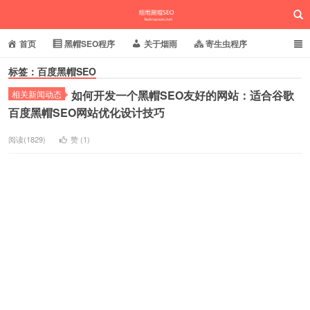
首页
黑帽SEO程序
关于烟雨
寄生虫程序
标签：百度黑帽SEO
泛目录程序
蜘蛛池站群
小偷镜像程序
如何开发一个黑帽SEO友好的网站：适合谷歌
相关新闻动态
批量养站程序
百度搜狗推送
网站域名快照
烟雨黑帽SEO
百度黑帽SEO网站优化设计技巧
相关新闻动态
阅读(1829)
赞 (
1
)