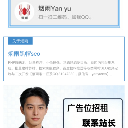
关于烟雨
烟雨黑帽seo
PHP蜘蛛池、站群程序、小偷镜像、动态静态泛目录、新闻内容采集系
统、批量建站养站、搜索爬虫程序、百度搜狗推送等各类黑帽SEO程序定
制与二次开发【烟雨唯一联系QQ 81047380，微信号：yanyuseo】。