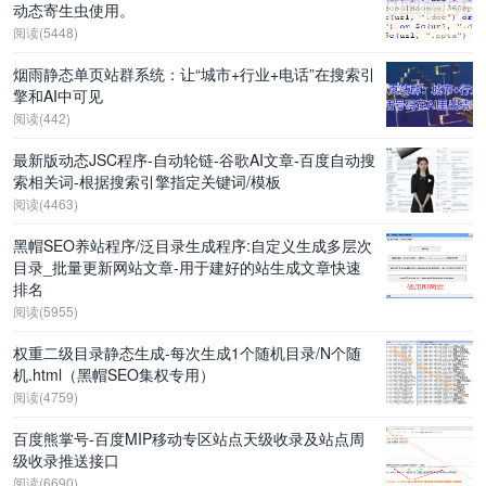
动态寄生虫使用。
阅读(5448)
烟雨静态单页站群系统：让“城市+行业+电话”在搜索引
擎和AI中可见
阅读(442)
最新版动态JSC程序-自动轮链-谷歌AI文章-百度自动搜
索相关词-根据搜索引擎指定关键词/模板
阅读(4463)
黑帽SEO养站程序/泛目录生成程序:自定义生成多层次
目录_批量更新网站文章-用于建好的站生成文章快速
排名
阅读(5955)
权重二级目录静态生成-每次生成1个随机目录/N个随
机.html（黑帽SEO集权专用）
阅读(4759)
百度熊掌号-百度MIP移动专区站点天级收录及站点周
级收录推送接口
阅读(6690)