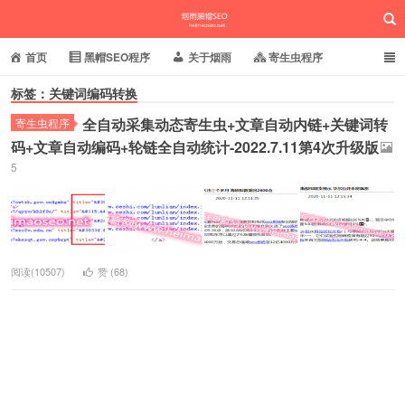
首页
黑帽SEO程序
关于烟雨
寄生虫程序
标签：关键词编码转换
泛目录程序
蜘蛛池站群
小偷镜像程序
全自动采集动态寄生虫+文章自动内链+关键词转
寄生虫程序
批量养站程序
百度搜狗推送
网站域名快照
烟雨黑帽SEO
码+文章自动编码+轮链全自动统计-2022.7.11第4次升级版
5
相关新闻动态
阅读(10507)
赞 (
68
)