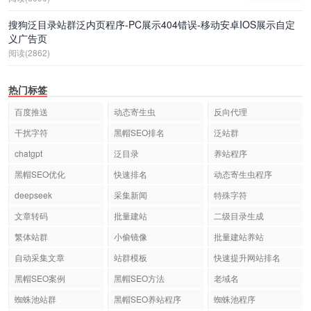
搜狗泛目录站群泛内页程序-PC展示404错误-移动安卓IOS展示自定
义广告页
阅读(2862)
热门标签
百度推送
动态寄生虫
反向代理
干扰字符
黑帽SEO排名
泛站群
chatgpt
泛目录
养站程序
黑帽SEO优化
快速排名
动态寄生虫程序
deepseek
采集新闻
特殊字符
文章转码
批量建站
二级目录生成
繁体站群
小偷镜像
批量建站养站
自动采集文章
站群模板
快速提升网站排名
黑帽SEO案例
黑帽SEO方法
老域名
蜘蛛池站群
黑帽SEO养站程序
蜘蛛池程序