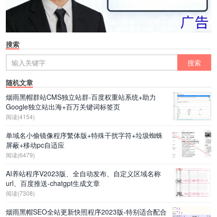
搜索
随机文章
烟雨黑帽群站CMS独立站群-百度权重站系统+助力
Google独立站出海+百万关键词标签页
阅读(4154)
单域名小偷镜像程序繁体版+特殊干扰字符+垃圾蜘蛛
屏蔽+移动pc自适应
阅读(6479)
AI养站程序V2023版、全自动发布、自定义区域名称
url、百度推送-chatgpt生成文章
阅读(7308)
烟雨黑帽SEO全站更新快照程序2023版-特别适合配合