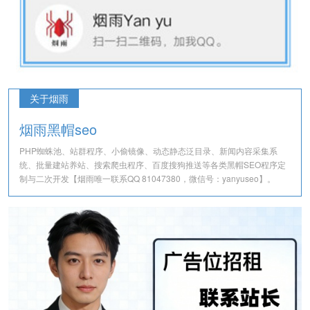
关于烟雨
烟雨黑帽seo
PHP蜘蛛池、站群程序、小偷镜像、动态静态泛目录、新闻内容采集系
统、批量建站养站、搜索爬虫程序、百度搜狗推送等各类黑帽SEO程序定
制与二次开发【烟雨唯一联系QQ 81047380，微信号：yanyuseo】。