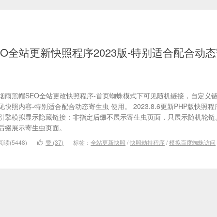
EO全站更新快照程序2023版-特别适合配合动
烟雨黑帽SEO全站更改快照程序-首页蜘蛛模式下可见随机链接，自定义
见快照内容-特别适合配合动态寄生虫 使用。 2023.8.6更新PHP版快照程序
引擎模拟显示隐藏链接：非指定后缀不展示寄生虫页面，只展示随机轮链。
后缀展示寄生虫页面。
阅读(5448)
赞 (
37
)
标签：
全站更新快照
/
快照劫持程序
/
模拟百度蜘蛛访问