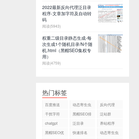
2022最新反向代理泛目录
程序-文章加字符及自动转
码
阅读(5943)
权重二级目录静态生成-每
次生成1个随机目录/N个随
机.html（黑帽SEO集权专
用）
阅读(4759)
热门标签
百度推送
动态寄生虫
反向代理
干扰字符
黑帽SEO排
泛站群
名
chatgpt
泛目录
养站程序
黑帽SEO优
快速排名
动态寄生虫
化
程序