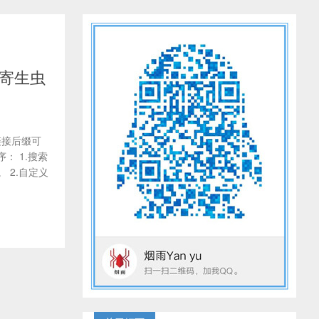
态寄生虫
链接后缀可
： 1.搜索
 2.自定义