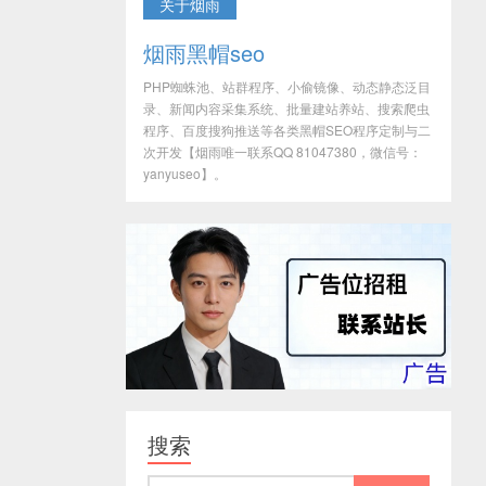
关于烟雨
烟雨黑帽seo
PHP蜘蛛池、站群程序、小偷镜像、动态静态泛目
录、新闻内容采集系统、批量建站养站、搜索爬虫
程序、百度搜狗推送等各类黑帽SEO程序定制与二
次开发【烟雨唯一联系QQ 81047380，微信号：
yanyuseo】。
搜索