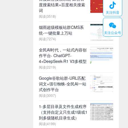

度搜索结果+百度相关搜索
词
关注抖音
阅读(3518)
𐆄
烟雨超级模板站群CMS系
统-一键批量上万站
关注公众号
阅读(7274)
全民AI时代，一站式内容创
作平台- ChatGPT-
4+DeepSeek-R1 V3多模型
阅读(2219)
Google谷歌站群-URL匹配
词文+强引蜘蛛-全民AI一站
式创作平台
阅读(3007)
1-多层目录及文件生成程序
（支持自定义只生成1级或1
到多级随机目录生成）
阅读(4199)