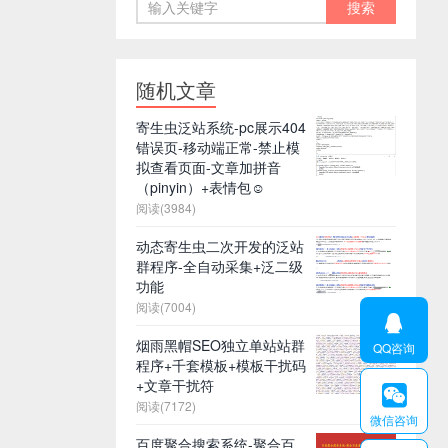
随机文章
寄生虫泛站系统-pc展示404
错误页-移动端正常-禁止模
拟查看页面-文章加拼音
（pinyin）+表情包☺
阅读(3984)
动态寄生虫二次开发的泛站
群程序-全自动采集+泛二级
功能
阅读(7004)

烟雨黑帽SEO独立单站站群
QQ咨询
程序+千套模板+模板干扰码
+文章干扰符

阅读(7172)
微信咨询
百度聚合搜索系统-聚合百