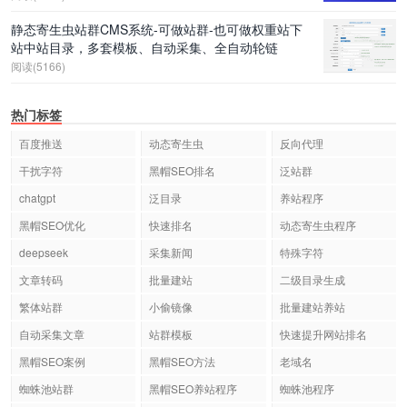
静态寄生虫站群CMS系统-可做站群-也可做权重站下
站中站目录，多套模板、自动采集、全自动轮链
阅读(5166)
热门标签
百度推送
动态寄生虫
反向代理
干扰字符
黑帽SEO排名
泛站群
chatgpt
泛目录
养站程序
黑帽SEO优化
快速排名
动态寄生虫程序
deepseek
采集新闻
特殊字符
文章转码
批量建站
二级目录生成
繁体站群
小偷镜像
批量建站养站
自动采集文章
站群模板
快速提升网站排名
黑帽SEO案例
黑帽SEO方法
老域名
蜘蛛池站群
黑帽SEO养站程序
蜘蛛池程序