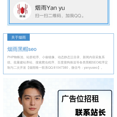
关于烟雨
烟雨黑帽seo
PHP蜘蛛池、站群程序、小偷镜像、动态静态泛目录、新闻内容采集系
统、批量建站养站、搜索爬虫程序、百度搜狗推送等各类黑帽SEO程序定
制与二次开发【烟雨唯一联系QQ 81047380，微信号：yanyuseo】。