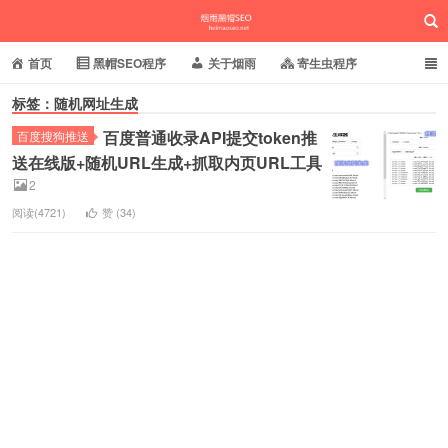
首页
黑帽SEO程序
关于烟雨
寄生虫程序
标签：随机网址生成
泛目录程序
蜘蛛池站群
小偷镜像程序
百度普通收录API提交token推
百度搜狗推送
批量养站程序
百度搜狗推送
网站域名快照
烟雨黑帽SEO
送在线版+随机URL生成+抓取内页URL工具
2
相关新闻动态
阅读(4721)
赞 (
34
)