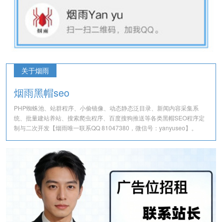
关于烟雨
烟雨黑帽seo
PHP蜘蛛池、站群程序、小偷镜像、动态静态泛目录、新闻内容采集系
统、批量建站养站、搜索爬虫程序、百度搜狗推送等各类黑帽SEO程序定
制与二次开发【烟雨唯一联系QQ 81047380，微信号：yanyuseo】。