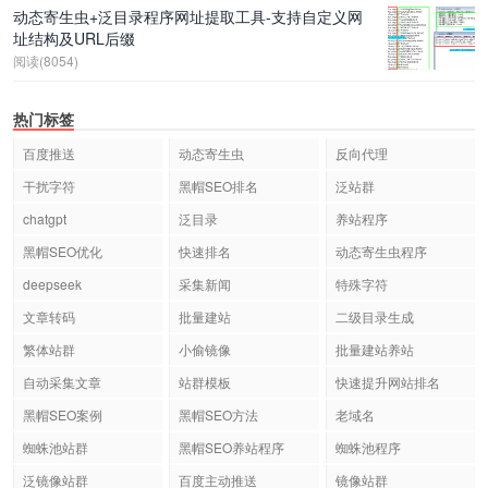
动态寄生虫+泛目录程序网址提取工具-支持自定义网
址结构及URL后缀
阅读(8054)
热门标签
百度推送
动态寄生虫
反向代理
干扰字符
黑帽SEO排名
泛站群
chatgpt
泛目录
养站程序
黑帽SEO优化
快速排名
动态寄生虫程序
deepseek
采集新闻
特殊字符
文章转码
批量建站
二级目录生成
繁体站群
小偷镜像
批量建站养站
自动采集文章
站群模板
快速提升网站排名
黑帽SEO案例
黑帽SEO方法
老域名
蜘蛛池站群
黑帽SEO养站程序
蜘蛛池程序
泛镜像站群
百度主动推送
镜像站群