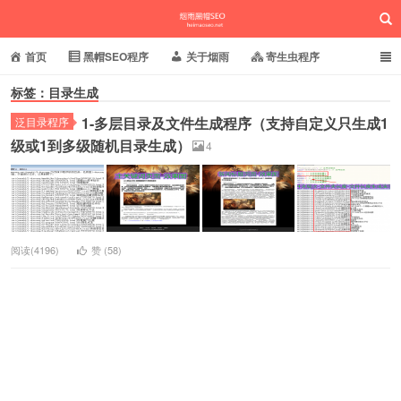
首页
黑帽SEO程序
关于烟雨
寄生虫程序
标签：目录生成
泛目录程序
蜘蛛池站群
小偷镜像程序
1-多层目录及文件生成程序（支持自定义只生成1
泛目录程序
批量养站程序
百度搜狗推送
网站域名快照
烟雨黑帽SEO
级或1到多级随机目录生成）
4
相关新闻动态
阅读(4196)
赞 (
58
)